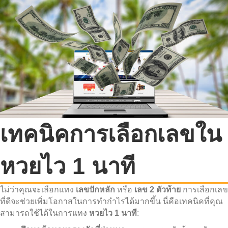
เทคนิคการเลือกเลขใน
หวยไว 1 นาที
ไม่ว่าคุณจะเลือกแทง
เลขปักหลัก
หรือ
เลข 2 ตัวท้าย
การเลือกเลข
ที่ดีจะช่วยเพิ่มโอกาสในการทำกำไรได้มากขึ้น นี่คือเทคนิคที่คุณ
สามารถใช้ได้ในการแทง
หวยไว 1 นาที
: