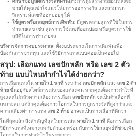
ศึกษาข้อมูลผลรางวัลที่ผ่านมา
: การดูผลรางวัลย้อนหลังจะ
ช่วยให้คุณเข้าใจแนวโน้มการออกรางวัล และสามารถ
วิเคราะห์เลขที่ออกบ่อยๆ ได้
ใช้สูตรหรือกลยุทธ์การเดิมพัน
: มีสูตรหลายสูตรที่ใช้ในการ
ทำนายเลข เช่น สูตรการใช้เลขที่ออกบ่อย หรือสูตรการใช้
สถิติในการทำนายผล
บริหารจัดการงบประมาณ
: ตั้งงบประมาณในการเดิมพันเพื่อ
ป้องกันการขาดทุน และใช้วิธีการแทงแบบค่อยเป็นค่อยไป
สรุป: เลือกแทง เลขปักหลัก หรือ เลข 2 ตัว
ท้าย แบบไหนทำกำไรได้ง่ายกว่า?
การเลือกแทงใน
หวยไว 1 นาที
ระหว่าง
เลขปักหลัก
และ
เลข 2 ตัว
ท้าย
ขึ้นอยู่กับสไตล์การเล่นของแต่ละคน หากคุณต้องการกำไรที่
สูงและไม่กลัวความเสี่ยง การเลือก
เลขปักหลัก
จะเป็นตัวเลือกที่
เหมาะสม แต่ถ้าคุณต้องการโอกาสในการถูกรางวัลที่สูงกว่าและ
ความเสี่ยงต่ำ การแทง
เลข 2 ท้าย
อาจจะเป็นทางเลือกที่ดีกว่า
ในที่สุดแล้ว สิ่งสำคัญที่สุดในการเล่น
หวยไว 1 นาที
คือการเลือก
วิธีการแทงที่เหมาะสมกับตัวเอง พร้อมกับการใช้กลยุทธ์ที่ช่วยเพิ่ม
โอกาสในการทำกำไรในระยะยาว